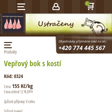
0
Objednávky přijímáme také na tel.:
+420 774 445 567
Vepřový bok s kostí
Kód: 0324
155 Kč/kg
Cena:
Cena včetně 12 % DPH
Způsob přípravy:
V celku
Způsob balení: